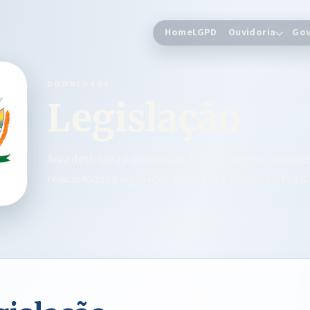
Home
LGPD
Ouvidoria
Gov
DOWNLOADS
Legislação
Área destinada à publicação de atos, normas, arquivos
relacionados à legislação tributária e administrativa 