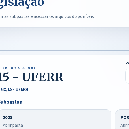
gislação
r as subpastas e acessar os arquivos disponíveis.
P
DIRETÓRIO ATUAL
15 - UFERR
aiz
/
15 - UFERR
Subpastas
2025
POR
Abrir pasta
Abri