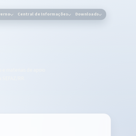
erno
Central de Informações
Downloads
 e materiais de apoio
da SEFAZ/RR.